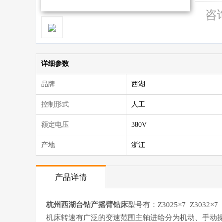
咨
详细参数
品牌
西湖
控制形式
人工
额定电压
380V
产地
浙江
产品详情
杭州西湖台钻产摇臂钻床
型号有：Z3025×7 Z3032×7 Z
机床转速有广泛的变速范围主轴进给分为机动、手动