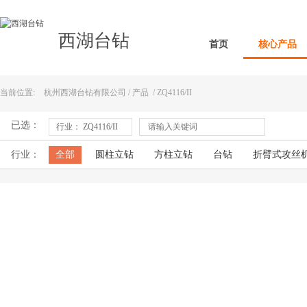
西湖台钻
首页
核心产品
当前位置:
杭州西湖台钻有限公司
/
产品
/
ZQ4116/II
已选：
行业： ZQ4116/II
行业：
全部
圆柱立钻
方柱立钻
台钻
折臂式攻丝
型材切割机
磨刀机刀具研磨机
摇臂钻床
倒角