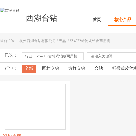
西湖台钻
首页
核心产品
当前位置:
杭州西湖台钻有限公司
/
产品
/
ZS4032齿轮式钻攻两用机
已选：
行业： ZS4032齿轮式钻攻两用机
行业：
全部
圆柱立钻
方柱立钻
台钻
折臂式攻丝
型材切割机
磨刀机刀具研磨机
摇臂钻床
倒角
¥14000.00