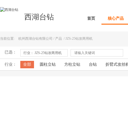
西湖台钻
首页
核心产品
当前位置:
杭州西湖台钻有限公司
/
产品
/
JZS-25钻攻两用机
已选：
行业： JZS-25钻攻两用机
行业：
全部
圆柱立钻
方柱立钻
台钻
折臂式攻丝
型材切割机
磨刀机刀具研磨机
摇臂钻床
倒角