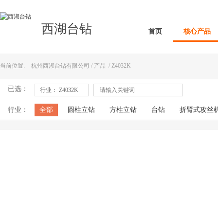
西湖台钻
首页
核心产品
当前位置:
杭州西湖台钻有限公司
/
产品
/
Z4032K
已选：
行业： Z4032K
行业：
全部
圆柱立钻
方柱立钻
台钻
折臂式攻丝
型材切割机
磨刀机刀具研磨机
摇臂钻床
倒角